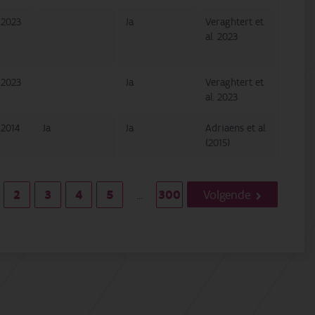
2023
Ja
Veraghtert et
al. 2023
2023
Ja
Veraghtert et
al. 2023
2014
Ja
Ja
Adriaens et al.
(2015)
2
3
4
5
300
Volgende
…