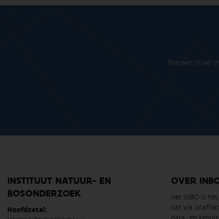
Meteen mee me
INSTITUUT NATUUR- EN
OVER INB
BOSONDERZOEK
Het INBO is he
dat via onafha
Hoofdzetel:
data- en kennis