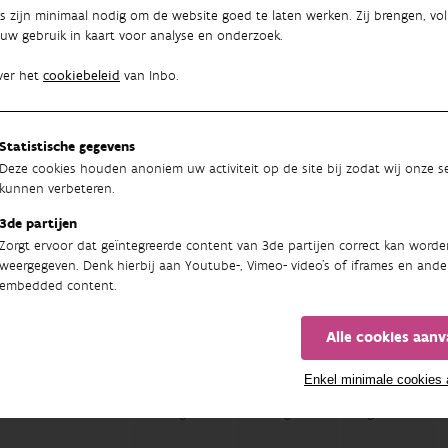
niet
niet in
s zijn minimaal nodig om de website goed te laten werken. Zij brengen, vol
bedreigd
gevaar
uw gebruik in kaart voor analyse en onderzoek.
rocybe conica
Momenteel
Momenteel
Regionaal
ver het
cookiebeleid
van Inbo.
niet
niet in
bedreigd
gevaar
Statistische gegevens
operdon foetidum
Momenteel
Momenteel
Regionaal
Deze cookies houden anoniem uw activiteit op de site bij zodat wij onze se
niet
niet in
kunnen verbeteren.
bedreigd
gevaar
3de partijen
sta nigrescens
Momenteel
Momenteel
Regionaal
Zorgt ervoor dat geïntegreerde content van 3de partijen correct kan worde
niet
niet in
weergegeven. Denk hierbij aan Youtube-, Vimeo- video's of iframes en ande
bedreigd
gevaar
embedded content.
ula albonigra
Bedreigd
Bedreigd
Regionaal
Alle cookies aan
Enkel minimale cookies
ella leucomelaena
Bedreigd
Bedreigd
Regionaal