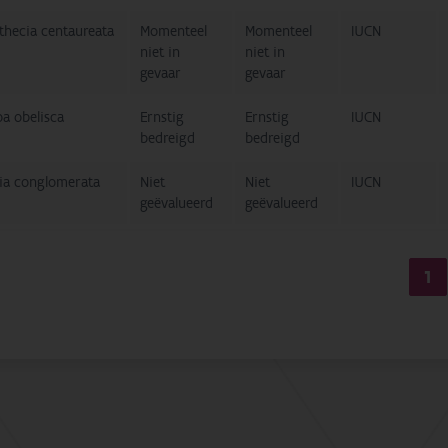
thecia centaureata
Momenteel
Momenteel
IUCN
niet in
niet in
gevaar
gevaar
a obelisca
Ernstig
Ernstig
IUCN
bedreigd
bedreigd
ia conglomerata
Niet
Niet
IUCN
geëvalueerd
geëvalueerd
1