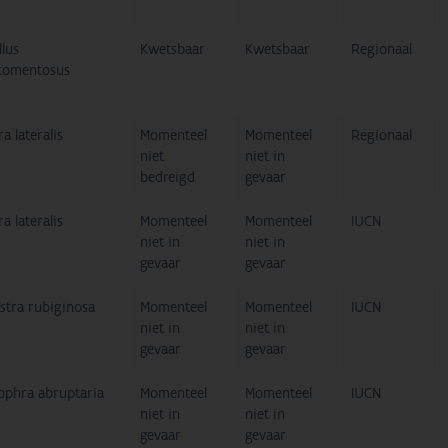
llus
Kwetsbaar
Kwetsbaar
Regionaal
otomentosus
ra lateralis
Momenteel
Momenteel
Regionaal
niet
niet in
bedreigd
gevaar
ra lateralis
Momenteel
Momenteel
IUCN
niet in
niet in
gevaar
gevaar
stra rubiginosa
Momenteel
Momenteel
IUCN
niet in
niet in
gevaar
gevaar
ophra abruptaria
Momenteel
Momenteel
IUCN
niet in
niet in
gevaar
gevaar