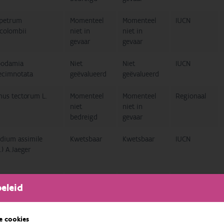
petrum
Momenteel
Momenteel
IUCN
colombii
niet in
niet in
gevaar
gevaar
podamia
Niet
Niet
IUCN
ecimnotata
geëvalueerd
geëvalueerd
us tectorum L.
Momenteel
Momenteel
Regionaal
niet
niet in
bedreigd
gevaar
dium assimile
Kwetsbaar
Kwetsbaar
IUCN
t.) A.Jaeger
olinyphia impigra
Kwetsbaar
Kwetsbaar
Regionaal
eleid
arius chrysorrheus
Momenteel
Momenteel
Regionaal
e cookies