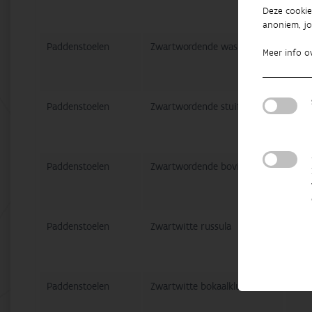
Deze cookie
anoniem, jo
Paddenstoelen
Zwartwordende wasplaat
Hyg
Meer info o
Paddenstoelen
Zwartwordende stuifzwam
Lyc
Paddenstoelen
Zwartwordende bovist
Bovi
Paddenstoelen
Zwartwitte russula
Russ
Paddenstoelen
Zwartwitte bokaalkluifzwam
Helv