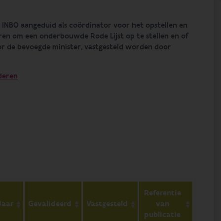
t INBO aangeduid als coördinator voor het opstellen en
ren om een onderbouwde Rode Lijst op te stellen en of
oor de bevoegde minister, vastgesteld worden door
nderen
Referentie
Jaar
Gevalideerd
Vastgesteld
van
publicatie