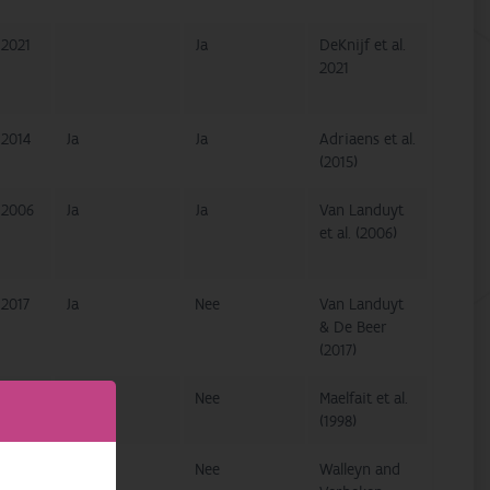
2021
Ja
DeKnijf et al.
2021
2014
Ja
Ja
Adriaens et al.
(2015)
2006
Ja
Ja
Van Landuyt
et al. (2006)
2017
Ja
Nee
Van Landuyt
& De Beer
(2017)
1998
Nee
Nee
Maelfait et al.
(1998)
1999
Nee
Nee
Walleyn and