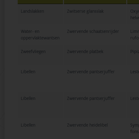
Landslakken
Zwitserse glansslak
Oxyc
helv
Water- en
Zwervende schaatsenrijder
Lim
oppervlaktewantsen
rufo
Zweefvliegen
Zwervende platbek
Pipi
Libellen
Zwervende pantserjuffer
Lest
Libellen
Zwervende pantserjuffer
Lest
Libellen
Zwervende heidelibel
Sym
fons