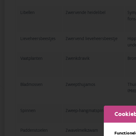
Libellen
Zwervende heidelibel
Sym
fons
Lieveheersbeestjes
Zwervend lieveheersbeestje
Hip
und
Vaatplanten
Zwenkdravik
Brom
Bladmossen
Zweepthujamos
Thui
(Mit
Spinnen
Zweep-hangmatspin
Micr
Cookieb
Paddenstoelen
Zwavelmelkzwam
Lact
Functionel