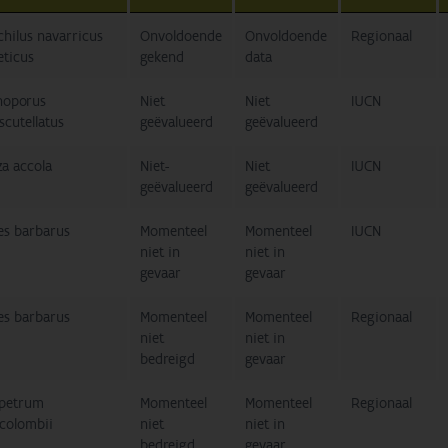
hilus navarricus
Onvoldoende
Onvoldoende
Regionaal
eticus
gekend
data
noporus
Niet
Niet
IUCN
scutellatus
geëvalueerd
geëvalueerd
za accola
Niet-
Niet
IUCN
geëvalueerd
geëvalueerd
es barbarus
Momenteel
Momenteel
IUCN
niet in
niet in
gevaar
gevaar
es barbarus
Momenteel
Momenteel
Regionaal
niet
niet in
bedreigd
gevaar
petrum
Momenteel
Momenteel
Regionaal
colombii
niet
niet in
bedreigd
gevaar