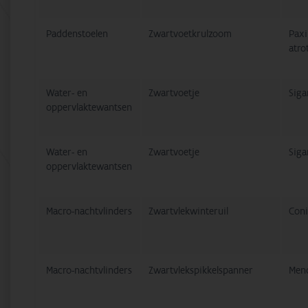
Paddenstoelen
Zwartvoetkrulzoom
Paxi
atr
Water- en
Zwartvoetje
Siga
oppervlaktewantsen
Water- en
Zwartvoetje
Siga
oppervlaktewantsen
Macro-nachtvlinders
Zwartvlekwinteruil
Coni
Macro-nachtvlinders
Zwartvlekspikkelspanner
Men