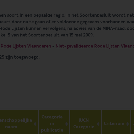
een soort in een bepaalde regio. In het Soortenbesluit wordt he
gebeurt door na te gaan of er voldoende gegevens voorhanden wa
 Rode Lijsten kunnen vervolgens, na advies van de MINA-raad, d
ikel 5 van het Soortenbesluit van 15 mei 2009.
 Rode Lijsten Vlaanderen
-
Niet-gevalideerde Rode Lijsten Vlaa
25 zijn toegevoegd.
Categorie
enschappelijke
IUCN
in
Criterium
naam
Categorie
publicatie