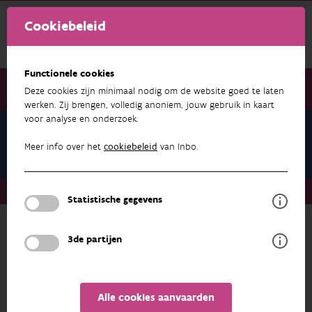
Cookiebeleid
Functionele cookies
Deze cookies zijn minimaal nodig om de website goed te laten
werken. Zij brengen, volledig anoniem, jouw gebruik in kaart
voor analyse en onderzoek.
Teams
Communicatie en Beleid
Meer info over het
cookiebeleid
van Inbo.
Teams
Communicatie en Beleid
Statistische gegevens
Terug naar overzicht
3de partijen
Communicatie en Beleid
ADRES
PROFIEL
Alle cookies aanvaarden