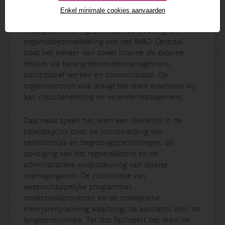
Enkel minimale cookies aanvaarden
Het team Communicatie en Beleid richt zich op de
strategische sturing, beleidsondersteuning en
organisatieontwikkeling van het INBO. Centraal
staat het beheer van zowel interne als externe
relaties via belanghebbendenmanagement,
participatief werken en communicatie. Op
organisatorisch vlak draagt het team essentieel bij
aan risicobeheersing en verandermanagement.
Daarnaast speelt het team een sleutelrol in de
beleidscyclus door de voorbereiding van
beleidsnota’s en begrotingstoelichtingen, de
opvolging van het regeerakkoord en de
administratieve ondersteuning van diverse
overlegorganen. De coördinatie van
wetenschappelijke programma’s,
onderzoeksprojecten en de strategische
meerjarenplanning waarborgt de aandacht voor de
langetermijnvisie. Tot slot faciliteert het team de