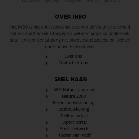
Facebook
Bluesky
Instagram
Vimeo
LinkedIn
OVER INBO
Het INBO is het onderzoeksinstituut van de Vlaamse overheid
dat via onafhankelijk toegepast wetenschappelijk onderzoek,
data- en kennisontsluiting het biodiversiteitsbeleid en -beheer
onderbouwt en evalueert.
Over ons
Contacteer ons
SNEL NAAR
INBO Natuurrapporten
Natura 2000
Beleidsondersteuning
Bosbouwkundig
Teeltmateriaal
Expert portal
Marternetwerk
(sporen van) Wolf