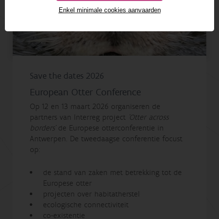
Enkel minimale cookies aanvaarden
Save the dates 2026
European Otter Conference
Op 12 en 13 maart 2026 organiseren de
partners van Interreg project
'Otter across
borders'
de Europese otterconferentie in
Antwerpen. De tweedaagse conferentie focust
op:
de stand van zaken met betrekking tot de
Europese otter
projecten over habitatherstel
ecologische connectiviteit
co-existentie