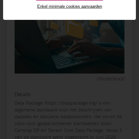
Enkel minimale cookies aanvaarden
(Shutterstock)
Details
Data Package (https://datapackage.org) is een
algemene standaard voor het beschrijven van
datasets en tabulaire databestanden. Het vormt de
basis voor gespecialiseerde standaarden zoals
Camtrap DP en Darwin Core Data Package. Versie 2
van de standaard werd uitgebracht in juni 2024,