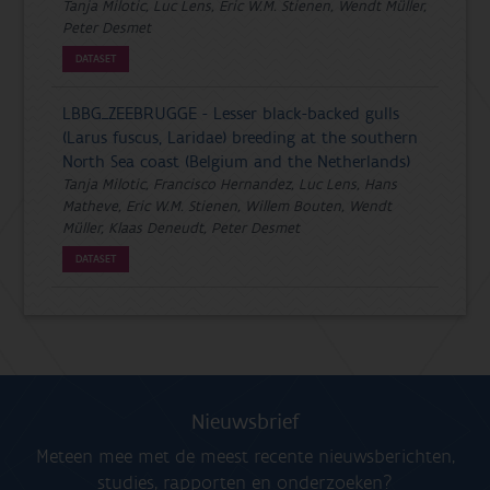
Tanja Milotic, Luc Lens, Eric W.M. Stienen, Wendt Müller,
Peter Desmet
DATASET
LBBG_ZEEBRUGGE - Lesser black-backed gulls
(Larus fuscus, Laridae) breeding at the southern
North Sea coast (Belgium and the Netherlands)
Tanja Milotic, Francisco Hernandez, Luc Lens, Hans
Matheve, Eric W.M. Stienen, Willem Bouten, Wendt
Müller, Klaas Deneudt, Peter Desmet
DATASET
Nieuwsbrief
Meteen mee met de meest recente nieuwsberichten,
studies, rapporten en onderzoeken?