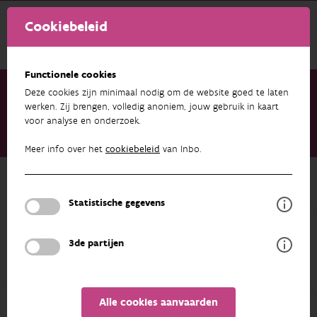
Cookiebeleid
Functionele cookies
Deze cookies zijn minimaal nodig om de website goed te laten
werken. Zij brengen, volledig anoniem, jouw gebruik in kaart
voor analyse en onderzoek.
Onderzoek & resultaten
Projecten
Frictionless libraries (EV INBO)
Meer info over het
cookiebeleid
van Inbo.
Terug naar overzicht
Frictionless libraries (EV INBO)
Statistische gegevens
3de partijen
DEELNEMERS
OVERZICHT
Alle cookies aanvaarden