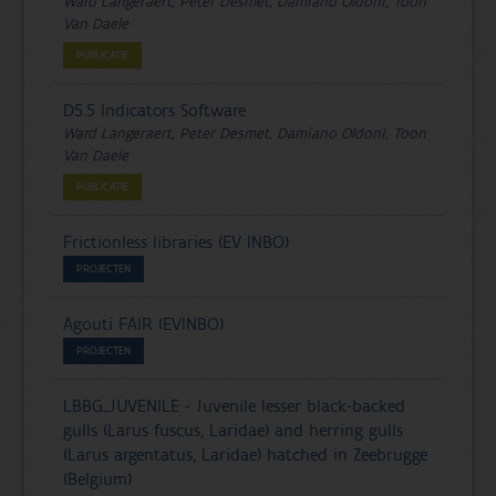
Ward Langeraert, Peter Desmet, Damiano Oldoni, Toon
Van Daele
PUBLICATIE
D5.5 Indicators Software
Ward Langeraert, Peter Desmet, Damiano Oldoni, Toon
Van Daele
PUBLICATIE
Frictionless libraries (EV INBO)
PROJECTEN
Agouti FAIR (EVINBO)
PROJECTEN
LBBG_JUVENILE - Juvenile lesser black-backed
gulls (Larus fuscus, Laridae) and herring gulls
(Larus argentatus, Laridae) hatched in Zeebrugge
(Belgium)