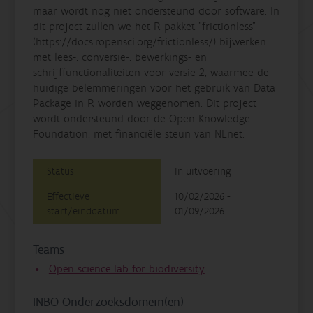
maar wordt nog niet ondersteund door software. In
dit project zullen we het R-pakket "frictionless"
(https://docs.ropensci.org/frictionless/) bijwerken
met lees-, conversie-, bewerkings- en
schrijffunctionaliteiten voor versie 2, waarmee de
huidige belemmeringen voor het gebruik van Data
Package in R worden weggenomen. Dit project
wordt ondersteund door de Open Knowledge
Foundation, met financiële steun van NLnet.
Status
In uitvoering
Effectieve
10/02/2026 -
start/einddatum
01/09/2026
Teams
Open science lab for biodiversity
INBO Onderzoeksdomein(en)