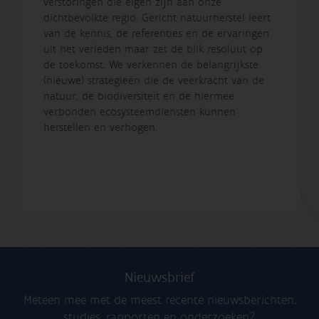
verstoringen die eigen zijn aan onze
dichtbevolkte regio. Gericht natuurherstel leert
van de kennis, de referenties en de ervaringen
uit het verleden maar zet de blik resoluut op
de toekomst. We verkennen de belangrijkste
(nieuwe) strategieën die de veerkracht van de
natuur, de biodiversiteit en de hiermee
verbonden ecosysteemdiensten kunnen
herstellen en verhogen.
Nieuwsbrief
Meteen mee met de meest recente nieuwsberichten,
studies, rapporten en onderzoeken?