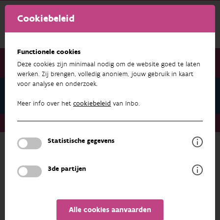
Cookiebeleid
Functionele cookies
Deze cookies zijn minimaal nodig om de website goed te laten
werken. Zij brengen, volledig anoniem, jouw gebruik in kaart
voor analyse en onderzoek.
Studiedag Natuurherstelwet
Meer info over het
cookiebeleid
van Inbo.
Studiedag Natuurherstelwet
Inhoud
Statistische gegevens
STUDIEDAG NATUURHERSTELWET
3de partijen
Inhoud
Alle cookies aanvaarden