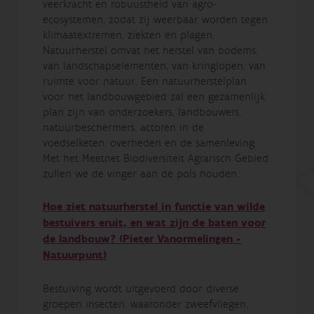
veerkracht en robuustheid van agro-
ecosystemen, zodat zij weerbaar worden tegen
klimaatextremen, ziekten en plagen.
Natuurherstel omvat het herstel van bodems,
van landschapselementen, van kringlopen, van
ruimte voor natuur. Een natuurherstelplan
voor het landbouwgebied zal een gezamenlijk
plan zijn van onderzoekers, landbouwers,
natuurbeschermers, actoren in de
voedselketen, overheden en de samenleving.
Met het Meetnet Biodiversiteit Agrarisch Gebied
zullen we de vinger aan de pols houden.
Hoe ziet natuurherstel in functie van wilde
bestuivers eruit, en wat zijn de baten voor
de landbouw? (Pieter Vanormelingen -
Natuurpunt)
Bestuiving wordt uitgevoerd door diverse
groepen insecten, waaronder zweefvliegen,