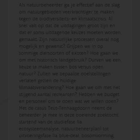
Als natuurbeheerder ga je effectief aan de slag
om natuurgebieden veerkrachtiger te maken
tegen de biodiversiteits- en klimaatscrisis. Al
snel valt op dat de uitdagingen groot zijn en
dat er soms uitdagende keuzes moeten worden
gemaakt. Zijn natuurlijke processen overal nog
mogelijk en gewenst? Grijpen we in op
sommige diersoorten of exoten? Hoe gaan we
om met historisch landgebruik? Durven we een
keuze te maken tussen bos versus open
natuur? Zullen we bepaalde doelstellingen
verlaten gezien de huidige
klimaatsverandering? Hoe gaan we om met het
stijgend aantal recreanten? Hebben we budget
en personeel om te doen wat we willen doen?
Met de casus Teut-Tenhaagdoorn neemt de
beheerder je mee in deze boeiende zoektocht,
startend van de studiefase (ia
ecosysteemanalyse, natuurbeheerplan) tot
uitvoeringsfase (ia blue-deal, bosomvorming,