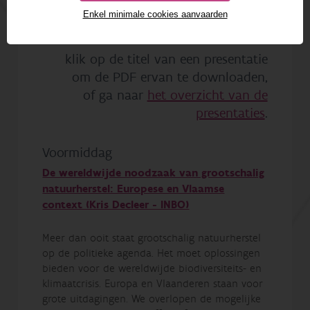
Enkel minimale cookies aanvaarden
klik op de titel van een presentatie
om de PDF ervan te downloaden,
of ga naar
het overzicht van de
presentaties
.
Voormiddag
De wereldwijde noodzaak van grootschalig
natuurherstel: Europese en Vlaamse
context (Kris Decleer - INBO)
Meer dan ooit staat grootschalig natuurherstel
op de politieke agenda. Het moet oplossingen
bieden voor de wereldwijde biodiversiteits- en
klimaatcrisis. Europa en Vlaanderen staan voor
grote uitdagingen. We overlopen de mogelijke