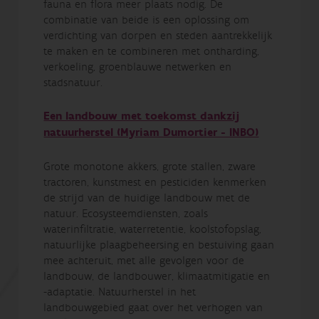
fauna en flora meer plaats nodig. De
combinatie van beide is een oplossing om
verdichting van dorpen en steden aantrekkelijk
te maken en te combineren met ontharding,
verkoeling, groenblauwe netwerken en
stadsnatuur.
Een landbouw met toekomst dankzij
natuurherstel (Myriam Dumortier - INBO)
Grote monotone akkers, grote stallen, zware
tractoren, kunstmest en pesticiden kenmerken
de strijd van de huidige landbouw met de
natuur. Ecosysteemdiensten, zoals
waterinfiltratie, waterretentie, koolstofopslag,
natuurlijke plaagbeheersing en bestuiving gaan
mee achteruit, met alle gevolgen voor de
landbouw, de landbouwer, klimaatmitigatie en
-adaptatie. Natuurherstel in het
landbouwgebied gaat over het verhogen van