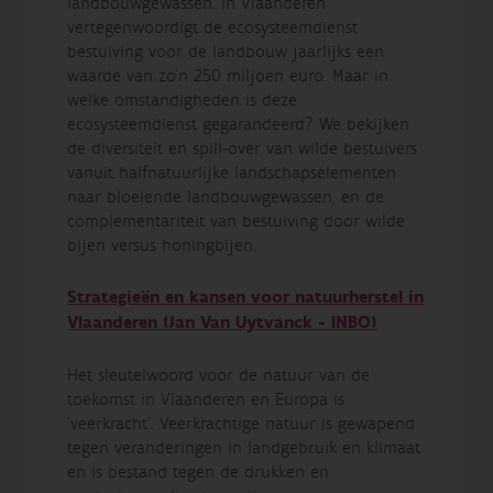
landbouwgewassen. In Vlaanderen
vertegenwoordigt de ecosysteemdienst
bestuiving voor de landbouw jaarlijks een
waarde van zo’n 250 miljoen euro. Maar in
welke omstandigheden is deze
ecosysteemdienst gegarandeerd? We bekijken
de diversiteit en spill-over van wilde bestuivers
vanuit halfnatuurlijke landschapselementen
naar bloeiende landbouwgewassen, en de
complementariteit van bestuiving door wilde
bijen versus honingbijen.
Strategieën en kansen voor natuurherstel in
Vlaanderen (Jan Van Uytvanck - INBO)
Het sleutelwoord voor de natuur van de
toekomst in Vlaanderen en Europa is
‘veerkracht’. Veerkrachtige natuur is gewapend
tegen veranderingen in landgebruik en klimaat
en is bestand tegen de drukken en