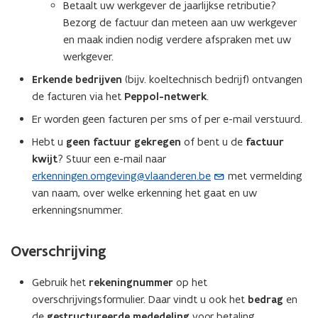
Betaalt uw werkgever de jaarlijkse retributie?
Bezorg de factuur dan meteen aan uw werkgever
en maak indien nodig verdere afspraken met uw
werkgever.
Erkende bedrijven
(bijv. koeltechnisch bedrijf) ontvangen
de facturen via het
Peppol-netwerk
.
Er worden geen facturen per sms of per e-mail verstuurd.
Hebt u
geen factuur gekregen
of bent u de
factuur
kwijt
? Stuur een e-mail naar
erkenningen.omgeving@vlaanderen.be
met vermelding
(
van naam, over welke erkenning het gaat en uw
o
erkenningsnummer.
p
e
n
Overschrijving
t
i
Gebruik het
rekeningnummer
op het
n
overschrijvingsformulier. Daar vindt u ook het
bedrag
en
u
de
gestructureerde mededeling
voor betaling.