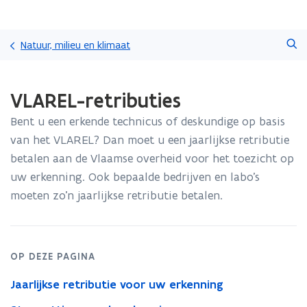
Overslaan
Zoeken
en
Natuur, milieu en klimaat
naar
de
Gedaan
inhoud
VLAREL-retributies
met
gaan
laden.
Bent u een erkende technicus of deskundige op basis
U
bevindt
van het VLAREL? Dan moet u een jaarlijkse retributie
zich
betalen aan de Vlaamse overheid voor het toezicht op
op:
uw erkenning. Ook bepaalde bedrijven en labo's
VLAREL-
moeten zo'n jaarlijkse retributie betalen.
retributies
OP DEZE PAGINA
Jaarlijkse retributie voor uw erkenning