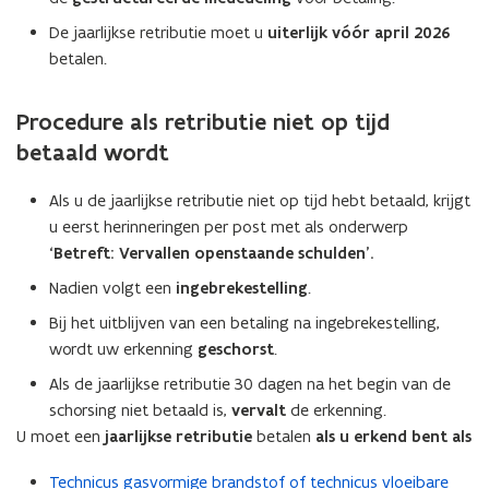
w
De jaarlijkse retributie moet u
uiterlijk
vóór april 2026
e
betalen.
-
m
Procedure als retributie niet op tijd
a
betaald wordt
i
l
Als u de jaarlijkse retributie niet op tijd hebt betaald, krijgt
a
u eerst herinneringen per post met als onderwerp
p
‘Betreft: Vervallen openstaande schulden’.
p
l
Nadien volgt een
ingebrekestelling
.
i
Bij het uitblijven van een betaling na ingebrekestelling,
c
wordt uw erkenning
geschorst
.
a
Als de jaarlijkse retributie 30 dagen na het begin van de
t
schorsing niet betaald is,
vervalt
de erkenning.
i
U moet een
jaarlijkse retributie
betalen
als u erkend bent als
e
)
Technicus gasvormige brandstof of technicus vloeibare