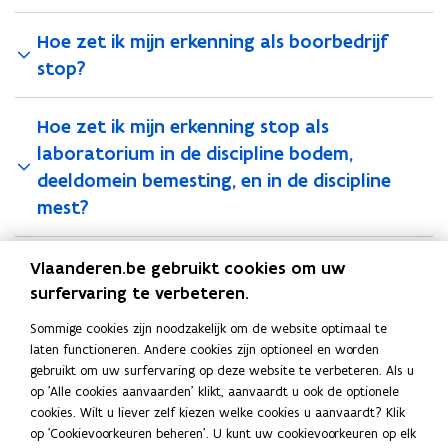
Hoe zet ik mijn erkenning als boorbedrijf
stop?
Hoe zet ik mijn erkenning stop als
laboratorium in de discipline bodem,
deeldomein bemesting, en in de discipline
mest?
Vlaanderen.be gebruikt cookies om uw
Deel deze pagina
surfervaring te verbeteren.
F
L
K
Sommige cookies zijn noodzakelijk om de website optimaal te
a
i
o
laten functioneren. Andere cookies zijn optioneel en worden
c
n
p
Contact
gebruikt om uw surfervaring op deze website te verbeteren. Als u
e
k
i
op 'Alle cookies aanvaarden' klikt, aanvaardt u ook de optionele
b
e
e
cookies. Wilt u liever zelf kiezen welke cookies u aanvaardt? Klik
o
d
e
op 'Cookievoorkeuren beheren'. U kunt uw cookievoorkeuren op elk
Bel 1700, het gratis nummer van de Vlaamse