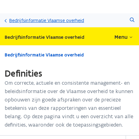
Overslaan
Zoeken
en
Bedrijfsinformatie Vlaamse overheid
naar
de
Menu
Bedrijfsinformatie Vlaamse overheid
inhoud
gaan
Gedaan
Bedrijfsinformatie Vlaamse overheid
met
laden.
Definities
U
bevindt
Om correcte, actuele en consistente management- en
zich
beleidsinformatie over de Vlaamse overheid te kunnen
op:
opbouwen zijn goede afspraken over de precieze
Definities
betekenis van deze rapporteringen van essentieel
belang. Op deze pagina vindt u een overzicht van alle
definities, waaronder ook de toepassingsgebieden.