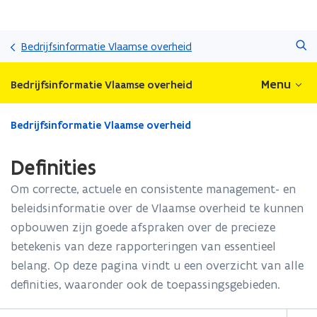
Overslaan
Zoeken
en
Bedrijfsinformatie Vlaamse overheid
naar
de
Menu
Bedrijfsinformatie Vlaamse overheid
inhoud
gaan
Gedaan
Bedrijfsinformatie Vlaamse overheid
met
laden.
Definities
U
bevindt
Om correcte, actuele en consistente management- en
zich
beleidsinformatie over de Vlaamse overheid te kunnen
op:
opbouwen zijn goede afspraken over de precieze
Definities
betekenis van deze rapporteringen van essentieel
belang. Op deze pagina vindt u een overzicht van alle
definities, waaronder ook de toepassingsgebieden.