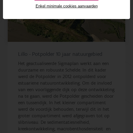
Enkel minimale cookies aanvaarden
Lillo - Potpolder 10 jaar natuurgebied
Het geactualiseerde Sigmaplan werkt aan een
duurzame en robuuste Schelde. In dit kader
werd de Potpolder in 2012 ontpolderd voor
estuariene natuurontwikkeling. Om de invloed
van een voorliggende dijk op deze ontwikkeling
na te gaan, werd de Potpolder gescheiden door
een tussendijk. In het kleiner compartiment
werd de voordijk behouden, terwijl dit in het
groter compartiment werd afgegraven tot op
slibniveau. De sedimentatiesnelheid,
kreekontwikkeling, macrobenthosdensiteit en