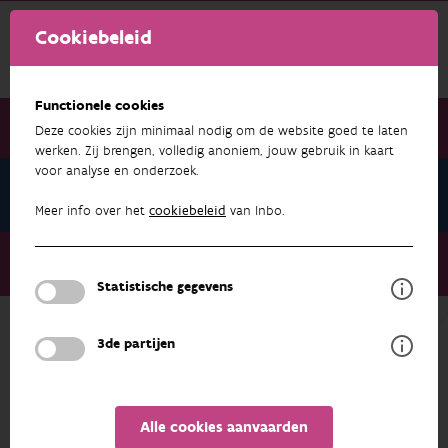
Cookiebeleid
Functionele cookies
Deze cookies zijn minimaal nodig om de website goed te laten
werken. Zij brengen, volledig anoniem, jouw gebruik in kaart
voor analyse en onderzoek.
Nieuwsbrief december 2022
Meer info over het
cookiebeleid
van Inbo.
Nieuwsbrief december 2022
Lillo - Potpolder 10 jaar natuurgebied
Statistische gegevens
3de partijen
NIEUWSBRIEF DECEMBER 2022
Alle cookies aanvaarden