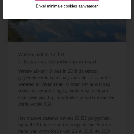
Enkel minimale cookies aanvaarden
Watervlakken 1.2: het
stilstaandwaterlandschap in kaart
Watervlakken 1.0 was in 2018 de eerste
gegeorefereerde kaartlaag van alle stilstaande
wateren in Vlaanderen. Omdat het landschap
steeds in verandering is, werken we de kaart
elke twee jaar bij. Inmiddels zijn we toe aan de
derde versie (1.2).
Het nieuwe bestand omvat 93.135 polygonen,
bijna 4.500 meer dan de vorige versie. Aan de
hand van orthofoto’s van 2019, 2020 en 2021