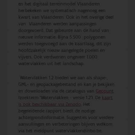
en het digitaal terreinmodel Vlaanderen
herbekeken we systematisch nagenoeg een
kwart van Vlaanderen. Ook in het overige deel
van Vlaanderen werden aanpassingen
doorgevoerd. Dat gebeurde aan de hand van
nieuwe informatie. Bijna 5.500 polygonen
werden toegevoegd aan de kaartlaag, dit zijn
hoofdzakelijk nieuw aangelegde poelen en
vijvers. Ook verdwenen ongeveer 1.000
watervlakken uit het landschap.
Watervlakken 1.2 bieden we aan als shape-,
GML- en geopackagebestand en kan je bekijken
en downloaden via de catalogus van
Geopunt
(zoekterm ‘Watervlakken - versie 1.2’
). De
kaart
is ook beschikbaar via Zenodo
. Het
begeleidende rapport biedt de nodige
achtergrondinformatie. Suggesties voor verdere
aanvullingen en verbeteringen blijven welkom
via het meldpunt
watervlakken@inbo.be
.