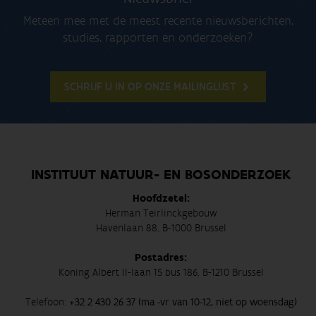
Meteen mee met de meest recente nieuwsberichten,
studies, rapporten en onderzoeken?
SCHRIJF U IN OP ONZE MAILINGLIJST
INSTITUUT NATUUR- EN BOSONDERZOEK
Hoofdzetel:
Herman Teirlinckgebouw
Havenlaan 88, B-1000 Brussel
Postadres:
Koning Albert II-laan 15 bus 186, B-1210 Brussel
Telefoon:
+32 2 430 26 37 (ma -vr van 10-12, niet op woensdag)