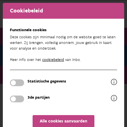
Cookiebeleid
Functionele cookies
Deze cookies zijn minimaal nodig om de website goed te laten
werken. Zij brengen, volledig anoniem, jouw gebruik in kaart
voor analyse en onderzoek.
Nieuwsbrief december 2022
Meer info over het
cookiebeleid
van Inbo.
Nieuwsbrief december 2022
Watervlakken 1.2: het stilstaandwaterlandschap in kaart
Statistische gegevens
3de partijen
NIEUWSBRIEF DECEMBER 2022
Alle cookies aanvaarden