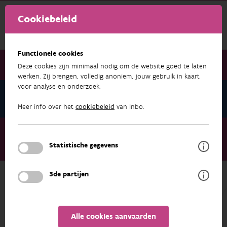
Cookiebeleid
Functionele cookies
Deze cookies zijn minimaal nodig om de website goed te laten
werken. Zij brengen, volledig anoniem, jouw gebruik in kaart
voor analyse en onderzoek.
Nieuwsbrief juli 2023
Meer info over het
cookiebeleid
van Inbo.
Nieuwsbrief juli 2023
Natuur in de stad: niet biodiversiteit, maar sociale winsten
Statistische gegevens
zijn belangrijkst
3de partijen
NIEUWSBRIEF JULI 2023
Alle cookies aanvaarden