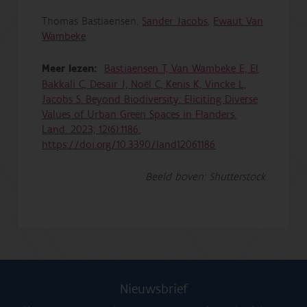
Thomas Bastiaensen,
Sander Jacobs
,
Ewaut Van
Wambeke
Meer lezen:
Bastiaensen T, Van Wambeke E, El
Bakkali C, Desair J, Noël C, Kenis K, Vincke L,
Jacobs S. Beyond Biodiversity: Eliciting Diverse
Values of Urban Green Spaces in Flanders.
Land. 2023; 12(6):1186.
https://doi.org/10.3390/land12061186
Beeld boven: Shutterstock
Nieuwsbrief