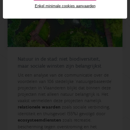
Enkel minimale cookies aanvaarden
Natuur in de stad: niet biodiversiteit,
maar sociale winsten zijn belangrijkst
Uit een analyse van de communicatie over de
voordelen van 106 stedelijke ‘natuurgebaseerde’
projecten in Vlaanderen blijkt dat binnen deze
projecten niet alleen natuur belangrijk is. Het
vaakst vermelden deze projecten namelijk
relationele waarden
zoals sociale verbinding,
identiteit en thuisgevoel (55%) gevolgd door
ecosysteemdiensten
zoals recreatie,
bescherming tegen overstroming en het