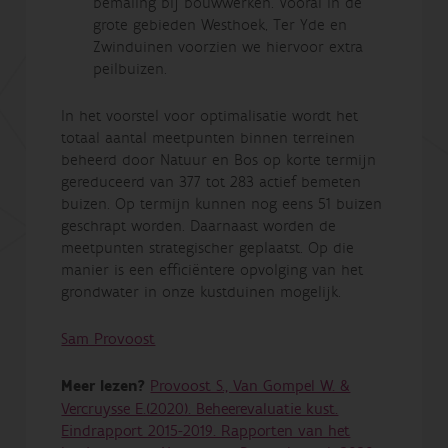
bemaling bij bouwwerken. Vooral in de
grote gebieden Westhoek, Ter Yde en
Zwinduinen voorzien we hiervoor extra
peilbuizen.
In het voorstel voor optimalisatie wordt het
totaal aantal meetpunten binnen terreinen
beheerd door Natuur en Bos op korte termijn
gereduceerd van 377 tot 283 actief bemeten
buizen. Op termijn kunnen nog eens 51 buizen
geschrapt worden. Daarnaast worden de
meetpunten strategischer geplaatst. Op die
manier is een efficiëntere opvolging van het
grondwater in onze kustduinen mogelijk.
Sam Provoost
Meer lezen?
Provoost S., Van Gompel W. &
Vercruysse E.(2020). Beheerevaluatie kust.
Eindrapport 2015-2019. Rapporten van het