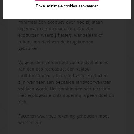
Het INBO bevroeg tien experten en twee
Enkel minimale cookies aanvaarden
belanghebbenden die betrokken waren bij de
realisatie, het beheer of de monitoring van
minimaal één ecoduct, over hoe zij staan
tegenover eco-recreaducten. Dat zijn
ecoducten waarbij fietsers, wandelaars of
ruiters een deel van de brug kunnen
gebruiken.
Volgens de meerderheid van de deelnemers
kan een eco-recreaduct een valabel
multifunctioneel alternatief voor ecoducten
zijn wanneer aan bepaalde randvoorwaarden
voldaan wordt. Het combineren van recreatie
met ecologische ontsnippering is geen doel op
zich.
Factoren waarmee rekening gehouden moet
worden zijn: