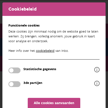
Cookiebeleid
Functionele cookies
Deze cookies zijn minimaal nodig om de website goed te laten
werken. Zij brengen, volledig anoniem, jouw gebruik in kaart
voor analyse en onderzoek.
Nieuwsbrief 052020
Meer info over het
cookiebeleid
van Inbo.
Nieuwsbrief 052020
Kan recreatief gebruik gecombineerd worden met ecoducten?
Statistische gegevens
3de partijen
NIEUWSBRIEF 052020
Kan recreatief gebruik gecombineerd
worden met ecoducten?
Alle cookies aanvaarden