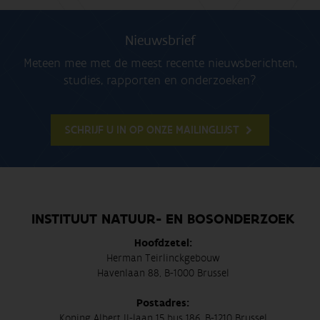
Nieuwsbrief
Meteen mee met de meest recente nieuwsberichten,
studies, rapporten en onderzoeken?
SCHRIJF U IN OP ONZE MAILINGLIJST
INSTITUUT NATUUR- EN BOSONDERZOEK
Hoofdzetel:
Herman Teirlinckgebouw
Havenlaan 88, B-1000 Brussel
Postadres:
Koning Albert II-laan 15 bus 186, B-1210 Brussel