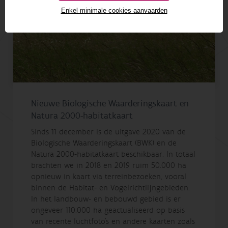
Enkel minimale cookies aanvaarden
Nieuwe Biologische Waarderingskaart en
Natura 2000-habitatkaart
Sinds 11 december is de uitgave 2020 van de
Biologische Waarderingskaart (BWK) en de
Natura 2000-habitatkaart beschikbaar. In totaal
brachten we in 2018 en 2019 ruim 50.000 ha
opnieuw in kaart via terreinbezoeken, vooral
binnen de Habitat- en Vogelrichtlijngebieden.
In het landbouw- en bebouwd gebied is er
ongeveer 110.000 ha geactualiseerd op basis
van recente luchtfoto’s en andere kaarten zoals