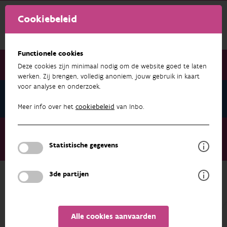
Cookiebeleid
Functionele cookies
Deze cookies zijn minimaal nodig om de website goed te laten
werken. Zij brengen, volledig anoniem, jouw gebruik in kaart
voor analyse en onderzoek.
Nieuwsbrief december 2020
Meer info over het
cookiebeleid
van Inbo.
Nieuwsbrief december 2020
Nieuwe Biologische Waarderingskaart en Natura 2000-
Statistische gegevens
habitatkaart
3de partijen
NIEUWSBRIEF DECEMBER 2020
Alle cookies aanvaarden