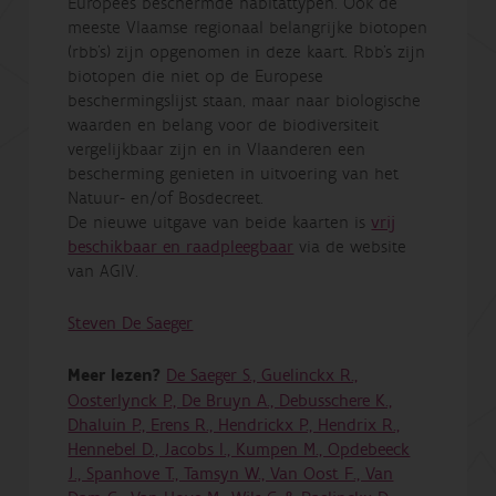
Europees beschermde habitattypen. Ook de
meeste Vlaamse regionaal belangrijke biotopen
(rbb's) zijn opgenomen in deze kaart. Rbb's zijn
biotopen die niet op de Europese
beschermingslijst staan, maar naar biologische
waarden en belang voor de biodiversiteit
vergelijkbaar zijn en in Vlaanderen een
bescherming genieten in uitvoering van het
Natuur- en/of Bosdecreet.
De nieuwe uitgave van beide kaarten is
vrij
beschikbaar en raadpleegbaar
via de website
van AGIV.
Steven De Saeger
Meer lezen?
De Saeger S., Guelinckx R.,
Oosterlynck P., De Bruyn A., Debusschere K.,
Dhaluin P., Erens R., Hendrickx P., Hendrix R.,
Hennebel D., Jacobs I., Kumpen M., Opdebeeck
J., Spanhove T., Tamsyn W., Van Oost F., Van