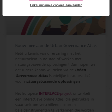
Enkel minimale cookies aanvaarden
Bouw mee aan de Urban Governance Atlas
Hebt u kennis van of ervaring met het
natuurbeleid in de stad of werken met
natuurgebaseerde oplossingen? Dan hopen we
dat u deze kennis wil delen via de
Urban
Governance Atlas
(stedelijke bestuursatlas)
voor
natuurgebaseerde oplossingen
.
Het Europese
INTERLACE
-project
ontwikkelt
een interactieve online Atlas, die gebruikers in
staat stelt om verschillende soorten
beleidsinstrumenten te verkennen die worden