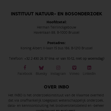
INSTITUUT NATUUR- EN BOSONDERZOEK
Hoofdzetel:
Herman Teirlinckgebouw
Havenlaan 88, B-1000 Brussel
Postadres:
Koning Albert II-laan 15 bus 186, B-1210 Brussel
Telefoon:
+32 2 430 26 37 (ma -vr van 10-12, niet op woensdag)
Facebook
Bluesky
Instagram
Vimeo
LinkedIn
OVER INBO
Het INBO is het onderzoeksinstituut van de Vlaamse overheid
dat via onafhankelijk toegepast wetenschappelijk onderzoek,
data- en kennisontsluiting het biodiversiteitsbeleid en -beheer
onderbouwt en evalueert.