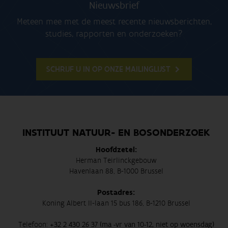
Nieuwsbrief
Meteen mee met de meest recente nieuwsberichten,
studies, rapporten en onderzoeken?
SCHRIJF U IN OP ONZE MAILINGLIJST
INSTITUUT NATUUR- EN BOSONDERZOEK
Hoofdzetel:
Herman Teirlinckgebouw
Havenlaan 88, B-1000 Brussel
Postadres:
Koning Albert II-laan 15 bus 186, B-1210 Brussel
Telefoon:
+32 2 430 26 37 (ma -vr van 10-12, niet op woensdag)