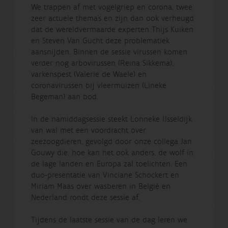
We trappen af met vogelgriep en corona, twee
zeer actuele thema’s en zijn dan ook verheugd
dat de wereldvermaarde experten Thijs Kuiken
en Steven Van Gucht deze problematiek
aansnijden. Binnen de sessie virussen komen
verder nog arbovirussen (Reina Sikkema),
varkenspest (Valerie de Waele) en
coronavirussen bij vleermuizen (Lineke
Begeman) aan bod.
In de namiddagsessie steekt Lonneke IJsseldijk
van wal met een voordracht over
zeezoogdieren, gevolgd door onze collega Jan
Gouwy die, hoe kan het ook anders, de wolf in
de lage landen en Europa zal toelichten. Een
duo-presentatie van Vinciane Schockert en
Miriam Maas over wasberen in België en
Nederland rondt deze sessie af.
Tijdens de laatste sessie van de dag leren we