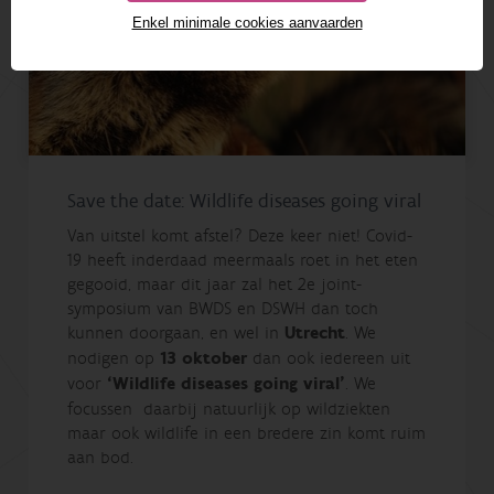
Enkel minimale cookies aanvaarden
Save the date: Wildlife diseases going viral
Van uitstel komt afstel? Deze keer niet! Covid-
19 heeft inderdaad meermaals roet in het eten
gegooid, maar dit jaar zal het 2e joint-
symposium van BWDS en DSWH dan toch
kunnen doorgaan, en wel in
Utrecht
. We
nodigen op
13 oktober
dan ook iedereen uit
voor
‘Wildlife diseases going viral’
. We
focussen daarbij natuurlijk op wildziekten
maar ook wildlife in een bredere zin komt ruim
aan bod.