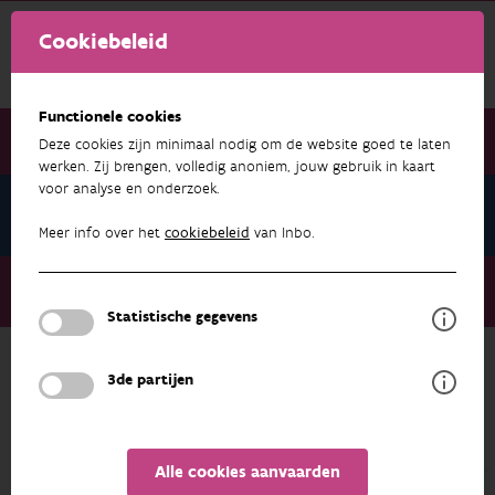
Cookiebeleid
Functionele cookies
Deze cookies zijn minimaal nodig om de website goed te laten
werken. Zij brengen, volledig anoniem, jouw gebruik in kaart
voor analyse en onderzoek.
Nieuwsbrief juli 2022
Meer info over het
cookiebeleid
van Inbo.
Nieuwsbrief juli 2022
Save the date: Wildlife diseases going viral
Statistische gegevens
3de partijen
NIEUWSBRIEF JULI 2022
Alle cookies aanvaarden