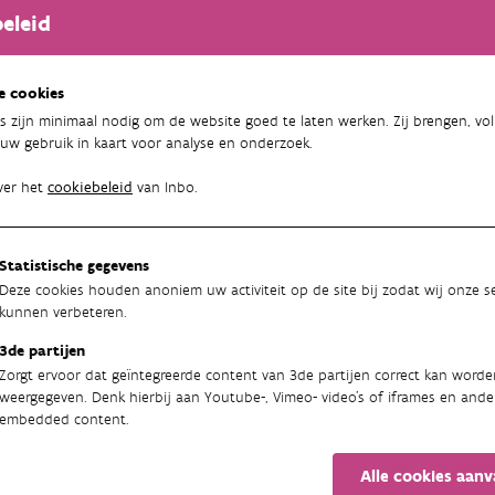
rcipiëren ze de natuurlijke omgeving in termen van biodiversitei
eleid
 heeft gepercipieerde biodiversiteit volgens hen een invloed op h
e cookies
en kwalitatief onderzoek uit aan de hand van foto-elicitatie en i
s zijn minimaal nodig om de website goed te laten werken. Zij brengen, vol
n 15 deelnemers. Deze maakten eerst foto’s op basis van opdrach
uw gebruik in kaart voor analyse en onderzoek.
en en percepties systematisch te verkennen.
ver het
cookiebeleid
van Inbo.
nderzoek bleek dat de deelnemers slechts beperkt vertrouwd zijn 
precies inhoudt. Hun beoordeling van de biodiversiteit in hun o
 ingrijpen (of “wildheid”), de zichtbare en zintuiglijk waarneemb
Statistische gegevens
Deze cookies houden anoniem uw activiteit op de site bij zodat wij onze se
kunnen verbeteren.
t geven deelnemers aan dat omgevingen met een hoge gepercipieer
ale welzijn. Omgevingen met een lage gepercipieerde biodiversit
3de partijen
geassocieerd.
Zorgt ervoor dat geïntegreerde content van 3de partijen correct kan worde
weergegeven. Denk hierbij aan Youtube-, Vimeo- video's of iframes en ande
e Noël en Karen Puttemans
embedded content.
en
:
Noël, C., & Puttemans, K. (2026).
Perceptieonderzoek over biodiv
Alle cookies aan