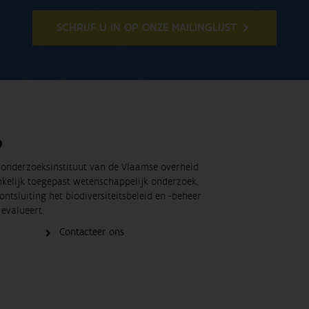
SCHRIJF U IN OP ONZE MAILINGLIJST
O
t onderzoeksinstituut van de Vlaamse overheid
nkelijk toegepast wetenschappelijk onderzoek,
ontsluiting het biodiversiteitsbeleid en -beheer
evalueert.
Contacteer ons