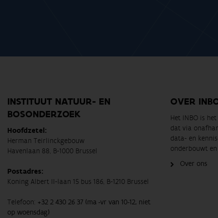
INSTITUUT NATUUR- EN
OVER INB
BOSONDERZOEK
Het INBO is he
dat via onafha
Hoofdzetel:
data- en kennis
Herman Teirlinckgebouw
onderbouwt en 
Havenlaan 88, B-1000 Brussel
Over ons
Postadres:
Koning Albert II-laan 15 bus 186, B-1210 Brussel
Telefoon:
+32 2 430 26 37 (ma -vr van 10-12, niet
op woensdag)