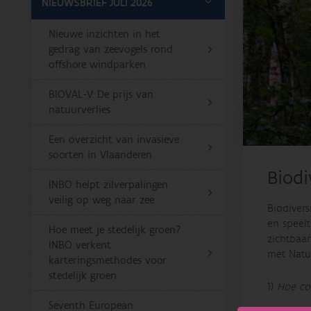
NIEUWSBRIEF JULI 2026
Nieuwe inzichten in het
gedrag van zeevogels rond
offshore windparken
BIOVAL-V: De prijs van
natuurverlies
Een overzicht van invasieve
soorten in Vlaanderen
Biodi
INBO helpt zilverpalingen
veilig op weg naar zee
Biodiver
en speel
Hoe meet je stedelijk groen?
zichtbaa
INBO verkent
met Natu
karteringsmethodes voor
stedelijk groen
1)
Hoe con
Seventh European