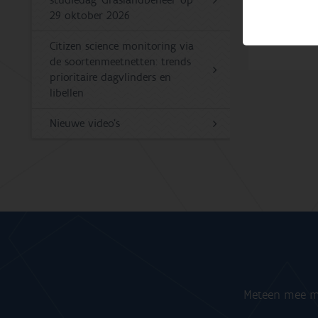
studiedag ‘Graslandbeheer’ op
foto-elici
29 oktober 2026
https://d
Citizen science monitoring via
de soortenmeetnetten: trends
prioritaire dagvlinders en
libellen
Nieuwe video’s
Meteen mee me