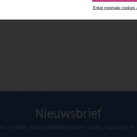
tatie studie.
(Rapporten van het Instituut voor Natuur- en Bosonde
oi.org/10.21436/inbor.141141758
Enkel minimale cookies
Nieuwsbrief
t de meest recente nieuwsberichten, studies, rapporten e