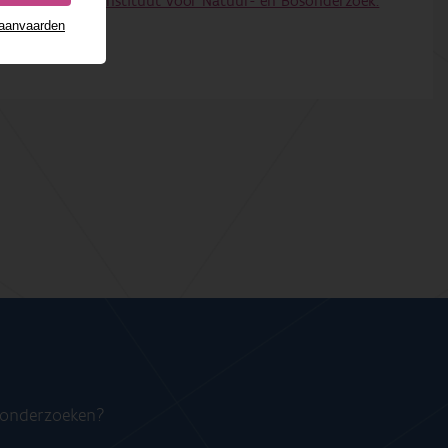
rzoek; Nr. 13). Instituut voor Natuur- en Bosonderzoek.
 aanvaarden
n onderzoeken?