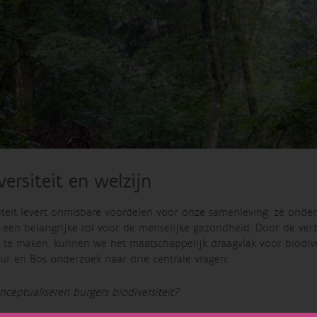
versiteit en welzijn
siteit levert onmisbare voordelen voor onze samenleving: ze onde
t een belangrijke rol voor de menselijke gezondheid. Door de ver
r te maken, kunnen we het maatschappelijk draagvlak voor biodiv
ur en Bos onderzoek naar drie centrale vragen:
ceptualiseren burgers biodiversiteit?