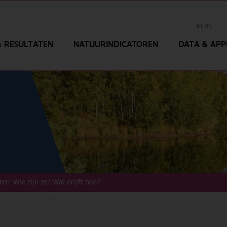
PERS
 RESULTATEN
NATUURINDICATOREN
DATA & APPL
rten: Wie zijn ze? Wat drijft hen?