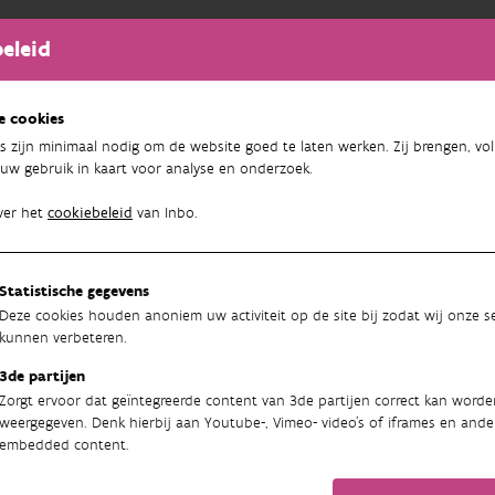
m van burgerparticipatie draagt bij tot ruimere bewustwording e
eleid
werven en onderhouden van zo’n korps van toegewijde vrijwilliger
en rollen af te stemmen op ieders interesse.
e cookies
idisciplinair team van invasiebiologen en sociale wetenschappers
s zijn minimaal nodig om de website goed te laten werken. Zij brengen, vol
illigers. Het team vond in de literatuur 264 motivaties. Over het 
uw gebruik in kaart voor analyse en onderzoek.
erwegingen, sociale motivaties en persoonlijke redenen. Sommige 
ver het
cookiebeleid
van Inbo.
org dragen voor een natuurgebied, iets bijleren en plezier maken,
. Toch blijken invasievesoorten-vrijwilligers uniek te zijn in hu
nvasieve exoten en om de inheemse biodiversiteit te beschermen o
Statistische gegevens
aens
Deze cookies houden anoniem uw activiteit op de site bij zodat wij onze se
kunnen verbeteren.
en:
Anđelković AA, Lawson Handley L, Marchante E, Adriaens T, Bro
3de partijen
s’ motivations to monitor and control invasive alien species. NeoB
Zorgt ervoor dat geïntegreerde content van 3de partijen correct kan worde
weergegeven. Denk hierbij aan Youtube-, Vimeo- video's of iframes en ande
ost
embedded content.