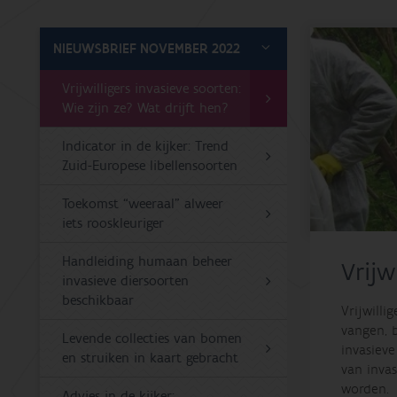
NIEUWSBRIEF NOVEMBER 2022
Vrijwilligers invasieve soorten:
Wie zijn ze? Wat drijft hen?
Indicator in de kijker: Trend
Zuid-Europese libellensoorten
Toekomst “weeraal” alweer
iets rooskleuriger
Handleiding humaan beheer
Vrijw
invasieve diersoorten
beschikbaar
Vrijwilli
vangen, 
Levende collecties van bomen
invasiev
en struiken in kaart gebracht
van inva
worden.
Advies in de kijker: