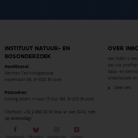
INSTITUUT NATUUR- EN
OVER INB
BOSONDERZOEK
Het INBO is he
dat via onafha
Hoofdzetel:
data- en kennis
Herman Teirlinckgebouw
onderbouwt en 
Havenlaan 88, B-1000 Brussel
Over ons
Postadres:
Koning Albert II-laan 15 bus 186, B-1210 Brussel
Telefoon:
+32 2 430 26 37 (ma -vr van 10-12, niet
op woensdag)
Facebook
Bluesky
Instagram
Vimeo