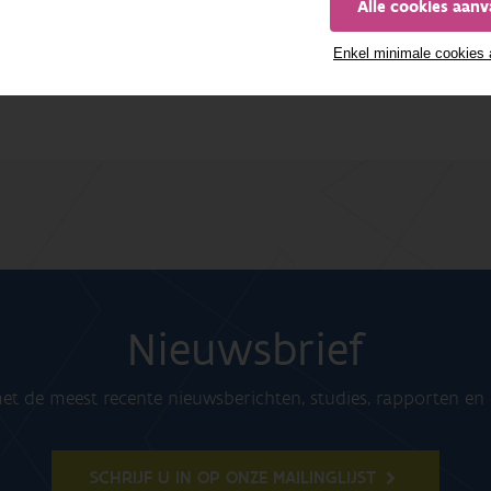
Alle cookies aan
urekAlert
,
AlphaGalileo
,
Facebook
and
Twitter
)
Enkel minimale cookies
Beeld boven: Bestri
Nieuwsbrief
t de meest recente nieuwsberichten, studies, rapporten e
SCHRIJF U IN OP ONZE MAILINGLIJST