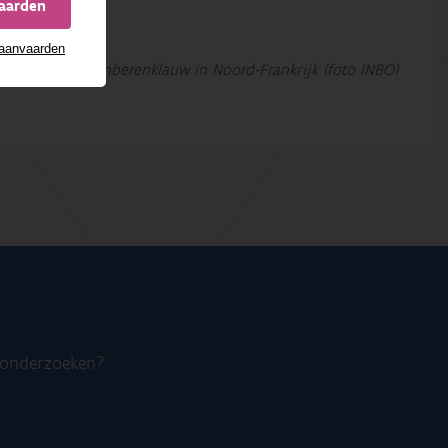
vaarden
 aanvaarden
jding van reuzenberenklauw in Noord-Frankrijk (foto INBO)
n onderzoeken?