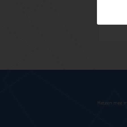
(ook op:
E
Meteen mee me