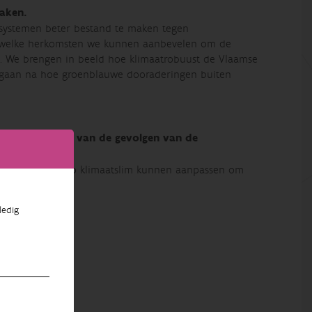
aken.
systemen beter bestand te maken tegen
n welke herkomsten we kunnen aanbevelen om de
en. We brengen in beeld hoe klimaatrobuust de Vlaamse
e gaan na hoe groenblauwe dooraderingen buiten
het verzachten van de gevolgen van de
en het landschap klimaatslim kunnen aanpassen om
ledig