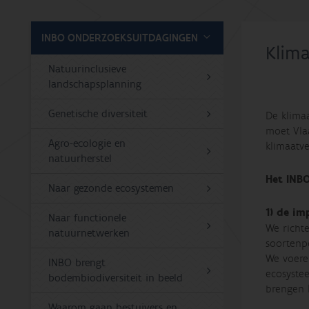
INBO ONDERZOEKSUITDAGINGEN
Klim
Natuurinclusieve
landschapsplanning
Genetische diversiteit
De klima
moet Vla
Agro-ecologie en
klimaatve
natuurherstel
Het INBO
Naar gezonde ecosystemen
1) de im
Naar functionele
We richt
natuurnetwerken
soortenpo
We voere
INBO brengt
ecosyste
bodembiodiversiteit in beeld
brengen 
Waarom gaan bestuivers en