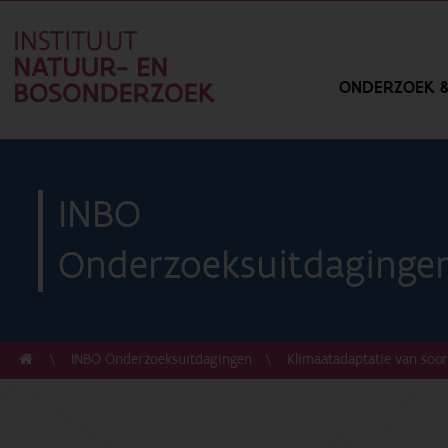
ONDERZOEK &
INBO
Onderzoeksuitdaginge
INBO Onderzoeksuitdagingen
Klimaatadaptatie van soo