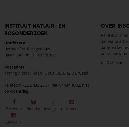
INSTITUUT NATUUR- EN
OVER INB
BOSONDERZOEK
Het INBO is he
dat via onafha
Hoofdzetel:
data- en kennis
Herman Teirlinckgebouw
onderbouwt en 
Havenlaan 88, B-1000 Brussel
Over ons
Postadres:
Koning Albert II-laan 15 bus 186, B-1210 Brussel
Telefoon:
+32 2 430 26 37 (ma -vr van 10-12, niet
op woensdag)
Facebook
Bluesky
Instagram
Vimeo
LinkedIn