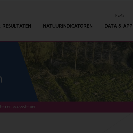
PERS
 RESULTATEN
NATUURINDICATOREN
DATA & APPL
n
rten en ecosystemen