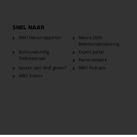
SNEL NAAR
INBO Natuurrapporten
Natura 2000
Beleidsondersteuning
Bosbouwkundig
Expert portal
Teeltmateriaal
Marternetwerk
(sporen van) Wolf gezien?
INBO Podcasts
INBO Video's