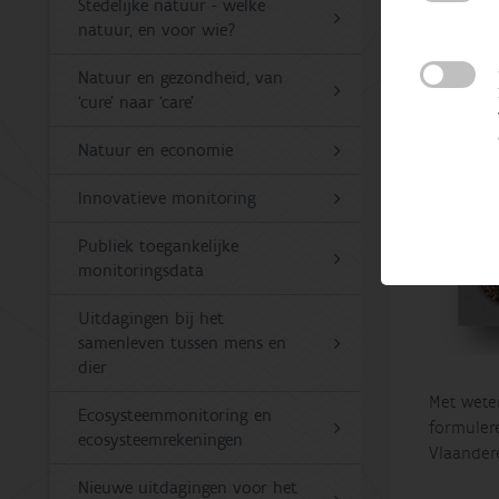
Stedelijke natuur - welke
natuur, en voor wie?
Natuur en gezondheid, van
‘cure’ naar ‘care’
Natuur en economie
Innovatieve monitoring
Publiek toegankelijke
monitoringsdata
Uitdagingen bij het
samenleven tussen mens en
dier
Met wete
Ecosysteemmonitoring en
formuler
ecosysteemrekeningen
Vlaander
Nieuwe uitdagingen voor het