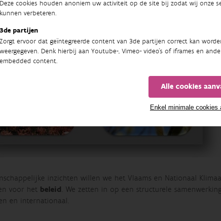
Deze cookies houden anoniem uw activiteit op de site bij zodat wij onze se
kunnen verbeteren.
3de partijen
Zorgt ervoor dat geïntegreerde content van 3de partijen correct kan worde
weergegeven. Denk hierbij aan Youtube-, Vimeo- video's of iframes en ande
embedded content.
Alle cookies aan
Enkel minimale cookies
nschappelijke inzichten willen we het Vlaams en Nationaal Klim
en voor het
beleid
. We zetten in op een structurele samenwerkin
en en internationaal.