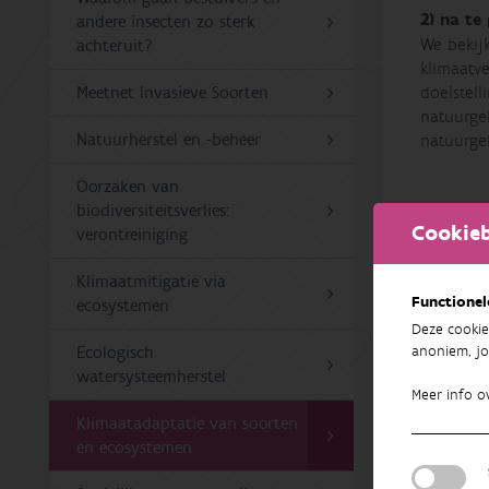
2) na t
andere insecten zo sterk
We bekij
achteruit?
klimaatv
Meetnet Invasieve Soorten
doelstel
natuurge
Natuurherstel en -beheer
natuurge
Oorzaken van
biodiversiteitsverlies:
3) te on
Cookieb
verontreiniging
klimaat
Via bijk
Klimaatmitigatie via
ecosyste
Functionel
ecosystemen
Deze cookie
anoniem, jo
Ecologisch
watersysteemherstel
Meer info o
Klimaatadaptatie van soorten
en ecosystemen