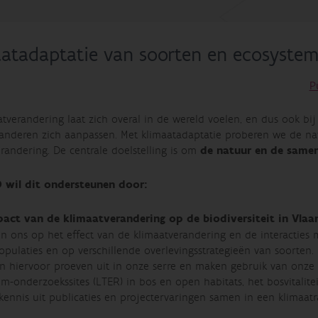
aatadaptatie van soorten en ecosyste
P
atverandering laat zich overal in de wereld voelen, en dus ook b
anderen zich aanpassen. Met klimaatadaptatie proberen we de n
randering. De centrale doelstelling is om
de natuur en de same
 wil dit ondersteunen door:
pact van de klimaatverandering op de biodiversiteit in Vla
en ons op het effect van de klimaatverandering en de interacties
pulaties en op verschillende overlevingsstrategieën van soorten.
n hiervoor proeven uit in onze serre en maken gebruik van onze m
em-onderzoekssites (LTER) in bos en open habitats, het bosvitali
kennis uit publicaties en projectervaringen samen in een klimaatr