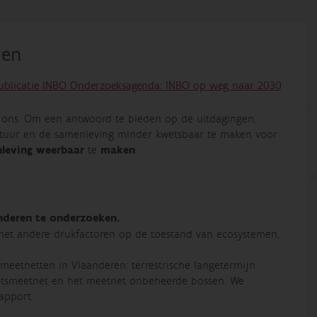
men
ublicatie INBO Onderzoeksagenda: INBO op weg naar 2030
ij ons. Om een antwoord te bieden op de uitdagingen,
atuur en de samenleving minder kwetsbaar te maken voor
nleving weerbaar
te
maken
.
anderen te onderzoeken.
 met andere drukfactoren op de toestand van ecosystemen,
eetnetten in Vlaanderen: terrestrische langetermijn
teitsmeetnet en het meetnet onbeheerde bossen. We
apport.