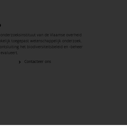
O
t onderzoeksinstituut van de Vlaamse overheid
nkelijk toegepast wetenschappelijk onderzoek,
ontsluiting het biodiversiteitsbeleid en -beheer
evalueert.
Contacteer ons