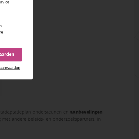
rvice
n
re
vaarden
 aanvaarden
aatadaptatieplan ondersteunen en
aanbevelingen
g met andere beleids- en onderzoekspartners, in