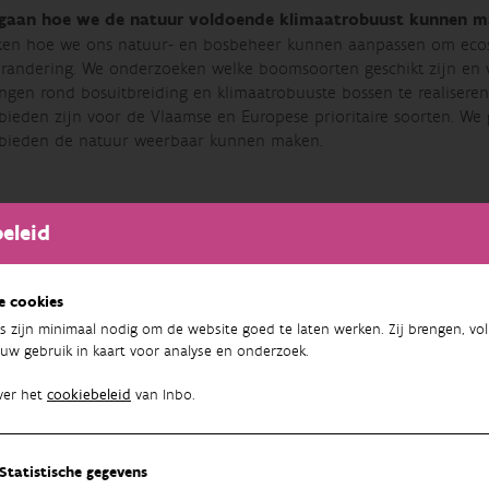
e gaan hoe we de natuur voldoende klimaatrobuust kunnen m
ken hoe we ons natuur- en bosbeheer kunnen aanpassen om eco
erandering. We onderzoeken welke boomsoorten geschikt zijn e
lingen rond bosuitbreiding en klimaatrobuuste bossen te realiser
bieden zijn voor de Vlaamse en Europese prioritaire soorten. W
bieden de natuur weerbaar kunnen maken.
derzoeken welke bijdrage Vlaamse ecosystemen leveren aan 
eleid
verandering voor de maatschappij.
omende projectontwikkeling onderzoeken we hoe we het beheer 
emdiensten in de toekomst te verzekeren.
e cookies
s zijn minimaal nodig om de website goed te laten werken. Zij brengen, vol
uw gebruik in kaart voor analyse en onderzoek.
ver het
cookiebeleid
van Inbo.
Statistische gegevens