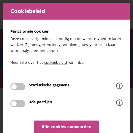
Cookiebeleid
Functionele cookies
Deze cookies zijn minimaal nodig om de website goed te laten
werken. Zij brengen, volledig anoniem, jouw gebruik in kaart
voor analyse en onderzoek.
INBO Onderzoeksuitdagingen
Meer info over het
cookiebeleid
van Inbo.
INBO Onderzoeksuitdagingen
Uitdagingen bij het samenleven tussen mens en dier
Statistische gegevens
3de partijen
INBO ONDERZOEKSUITDAGINGEN
Uitdagingen bij het samenleven tussen
mens en dier
Alle cookies aanvaarden