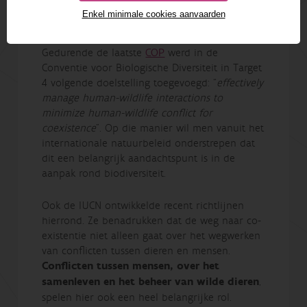
Publicatie INBO Onderzoeksagenda: INBO op
Enkel minimale cookies aanvaarden
weg naar 2030
Gedurende de laatste
COP
werd in de
Conventie voor Biologische Diversiteit in Target
4 volgende doelstelling toegevoegd: “
effectively
manage human-wildlife interactions to
minimize human-wildlife conflict for
coexistence
”. Op die manier wil men vanuit het
internationale natuurbeleid onderstrepen dat
dit een belangrijk aandachtspunt is in de
aanpak rond biodiversiteit.
Ook de IUCN ontwikkelde recent richtlijnen
hierrond. Ze benadrukken dat de weg naar co-
existentie niet alleen gaat over het wegwerken
van conflicten tussen dieren en mensen.
Conflicten tussen mensen, over het
samenleven en het beheer van wilde dieren
,
spelen hier ook een heel belangrijke rol.