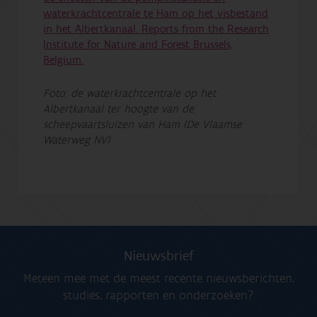
waterkrachtcentrale te Ham op het visbestand
in het Albertkanaal. Reports from the Research
Institute for Nature and Forest Brussels,
Belgium.
Foto: de waterkrachtcentrale op het
Albertkanaal ter hoogte van de
scheepvaartsluizen van Ham (De Vlaamse
Waterweg NV)
Nieuwsbrief
Meteen mee met de meest recente nieuwsberichten,
studies, rapporten en onderzoeken?