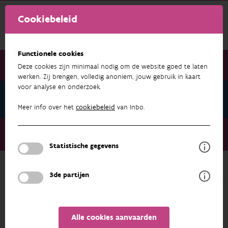
Cookiebeleid
Functionele cookies
Deze cookies zijn minimaal nodig om de website goed te laten
werken. Zij brengen, volledig anoniem, jouw gebruik in kaart
voor analyse en onderzoek.
Nieuwsbrief maart 2021
Meer info over het
cookiebeleid
van Inbo.
Nieuwsbrief maart 2021
Zijn de waterkrachtcentrales van het Albertkanaal visveilig?
Statistische gegevens
3de partijen
NIEUWSBRIEF MAART 2021
Alle cookies aanvaarden