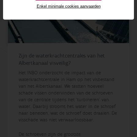
Enkel minimale cookies aanvaarden
Zijn de waterkrachtcentrales van het
Albertkanaal visveilig?
Het INBO onderzocht de impact van de
waterkrachtcentrale in Ham op het visbestand
van het Albertkanaal. We testten hoeveel
schade vissen ondervinden van de schroeven
van de centrale tijdens het ‘turbineren’ van
water. Daarbij stroomt het water in de schroef
naar beneden, wat de schroef doet draaien. De
visschade was niet verwaarloosbaar.
De schroeven zijn de grootste