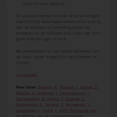
dood of zwaar gewond
De sensoren leerden ons dat de verwondingen
waarschijnlijk veroorzaakt werden door botsing
met de schoepen of beknelling tussen de
schroeven en de halfopen buis, maar niet door
grote veranderingen in druk.
We onderzoeken nu een aantal technieken om
de vissen zoveel mogelijk uit de schroeven te
houden.
Ine Pauwels
Meer lezen:
Baeyens, R., Pauwels, I., Buysse, D.,
Mouton, A., Vergeynst, J., Papadopoulos, I.,
Demaerteleire, N., Pieters, S., Gelaude, E.,
Robberechts, K., Verhelst, P., Vermeersch, S.,
Vandamme, L., Coeck, J., 2019. Monitoring van
de effecten van de pompinstallatie en