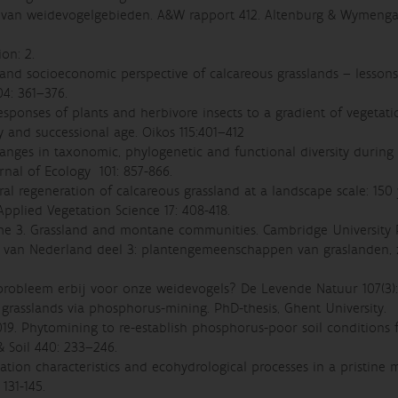
ria van weidevogelgebieden. A&W rapport 412. Altenburg & Wymenga
on: 2.
l and socioeconomic perspective of calcareous grasslands – lesson
04: 361–376.
responses of plants and herbivore insects to a gradient of vegetati
ty and successional age. Oikos 115:401–412
hanges in taxonomic, phylogenetic and functional diversity during
rnal of Ecology 101: 857-866.
ural regeneration of calcareous grassland at a landscape scale: 150 
pplied Vegetation Science 17: 408-418.
ume 3. Grassland and montane communities. Cambridge University P
tie van Nederland deel 3: plantengemeenschappen van graslanden
robleem erbij voor onze weidevogels? De Levende Natuur 107(3): 
s grasslands via phosphorus-mining. PhD-thesis, Ghent University.
2019. Phytomining to re-establish phosphorus-poor soil conditions 
& Soil 440: 233–246.
ation characteristics and ecohydrological processes in a pristine m
131-145.