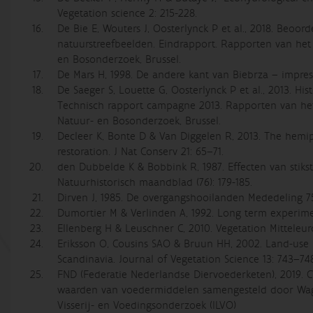
Vegetation science 2: 215-228.
De Bie E, Wouters J, Oosterlynck P et al., 2018. Beoor
natuurstreefbeelden. Eindrapport. Rapporten van het 
en Bosonderzoek, Brussel.
De Mars H, 1998. De andere kant van Biebrza – impr
De Saeger S, Louette G, Oosterlynck P et al., 2013. H
Technisch rapport campagne 2013. Rapporten van het 
Natuur- en Bosonderzoek, Brussel.
Decleer K, Bonte D & Van Diggelen R, 2013. The hemip
restoration. J Nat Conserv 21: 65–71.
den Dubbelde K & Bobbink R, 1987. Effecten van stiks
Natuurhistorisch maandblad (76): 179-185.
Dirven J, 1985. De overgangshooilanden Mededeling 
Dumortier M & Verlinden A, 1992. Long term experimen
Ellenberg H & Leuschner C, 2010. Vegetation Mitteleu
Eriksson O, Cousins SAO & Bruun HH, 2002. Land-use h
Scandinavia. Journal of Vegetation Science 13: 743–74
FND (Federatie Nederlandse Diervoederketen), 2019. 
waarden van voedermiddelen samengesteld door Wage
Visserij- en Voedingsonderzoek (ILVO)