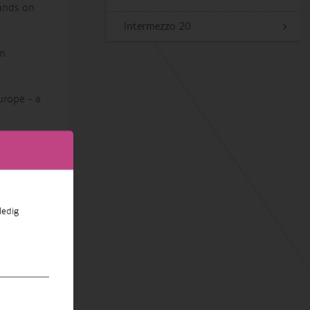
lands on
Intermezzo 20
in
urope - a
ing on
es.
ledig
ta-
nbouw 68:
Berlin-