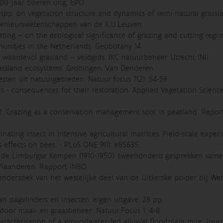
100 jaar boeren uitg. EPO.
spp. on vegetation structure and dynamics of semi-natural grassl
ingenieurswetenschappen van de K.U.Leuven.
ting – on the ecological significance of grazing and cutting regi
munities in the Netherlands. Geobotany 14.
 waardevol grasland – veldgids. IKC natuurbeheer Utrecht (Nl)
rassland ecosystems. Groningen, Van Denderen.
sten uit natuurgebieden. Natuur.focus 7(2): 54-59.
s - consequences for their restoration. Applied Vegetation Science
2. Grazing as a conservation management tool in peatland. Repor
inating insect in intensive agricultural matrices: Field-scale exper
ffects on bees. - PLoS ONE 9(1): e85635.
van de Limburgse Kempen (1910-1950): tweehonderd gesprekken sam
E Vlaanderen. Rapport INBO
onderzoek van het westelijke deel van de Uitkerske polder bij W
n dagvlinders en insecten, eigen uitgave, 28 pp.
oor maai- en graasbeheer. Natuur.Focus 1: 4-8.
racterisation of a groundwater-fed alluvial floodplain mire. Jour