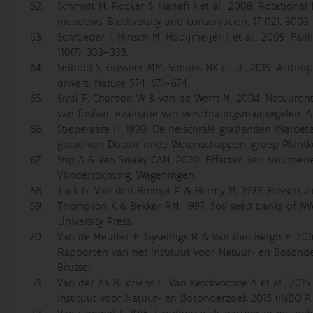
Schmidt M, Rocker S, Hanafi J et al., 2008. Rotational
meadows. Biodiversity and conservation, 17 (12): 3003-
Schroeder J, Hinsch M, Hooijmeijer J et al., 2009. Fa
110(7): 333–338.
Seibold S, Gossner MM, Simons NK et al., 2019. Arthrop
drivers. Nature 574: 671–674.
Sival F, Chardon W & van de Werft M, 2004. Natuuron
van fosfaat: evaluatie van verschralingsmaatregelen. 
Stieperaere H, 1990. De heischrale graslanden (Nardet
graad van Doctor in de Wetenschappen, groep Plantk
Stip A & Van Swaay CAM, 2020. Effecten van sinusbehe
Vlinderstichting, Wageningen.
Tack G, Van den Brempt P & Hermy M, 1993. Bossen va
Thompson K & Bekker RM, 1997. Soil seed banks of N
University Press.
Van de Meutter F, Gyselings R & Van den Bergh E, 201
Rapporten van het Instituut voor Natuur- en Bosonder
Brussel.
Van der Aa B, Vriens L, Van Kerckvoorde A et al., 20
Instituut voor Natuur- en Bosonderzoek 2015 (INBO.R.