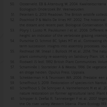
Oosterveld, EB & Altenburg W, 2004. Kwaliteitscrite
Ecologisch Onderzoek BV, Veenwouden.
Peterken G, 2013 Meadows. The British wildlife collecti
Poschlod P & Wallis De Vries MF, 2002. The historica
the distant and recent past. Biological Conservation 1
Pöyry J, Luoto M, Paukkunen J et al., 2006. Different 
height: an indicator of the vertebrate grazing intensi
Purschke O, Schmid BC, Sykes MT et al., Contrasting c
term succession: insights into assembly processes. Jou
Redhead JW, Sheail J, Bullock JM et al., 2014, The nat
plant community re‐assembly on Salisbury Plain, UK. A
Rodwell JS (ed), 1992 British Plant Communities. Vol
Schaminée J, Stortelder A & Weeda, 1996. De vegeta
en droge heiden. Opulus Press, Uppsala.
Schekkerman H & Teunissen WA, 2006. Predatie: een p
Schelfhout S, 2019. Restoration of species-rich Nardu
Schelfhout S, De Schrijver A, Vanhellemont M et al., 
nature restoration on former agricultural land. Plant 
Schipper A, Zeefat R, Tanneberger F et al., 2007 Veget
the Ob river valley Western Siberia. Plant Ecology 193: 