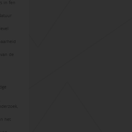
s in fen
Natuur
level
baarheid
 van de
idge
.
nderzoek,
an het