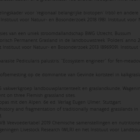
delingskader voor ‘regionaal belangrijke biotopen’ (rbb) en andere
Instituut voor Natuur- en Bosonderzoek 2018 (98). Instituut voor 
essies van een uniek stroomdallandschap BWG Utrecht, Bussum
istorisch Permanent Grasland in de landbouwstreek ‘Polders’ anno 2
Instituut voor Natuur- en Bosonderzoek 2013 (896909). Instituut
arasite Pedicularis palustris: “Ecosystem engineer” for fen-mead
tofbemesting op de dominantie van Gevinde kortsteel in kalkgrasl
75 vakwerkgroep landbouwplantenteelt en graslandkunde, Wagenin
t on three Flemish grassland sites.
ropas mit den Alpen. 6e ed. Verlag Eugen Ulmer, Stuttgart
istory and fragmentation of traditionally managed grasslands in
8.
CVB Veevoedertabel 2019 Chemische samenstellingen en nutritione
ningen Livestock Research (WLR) en het Instituut voor Landbou