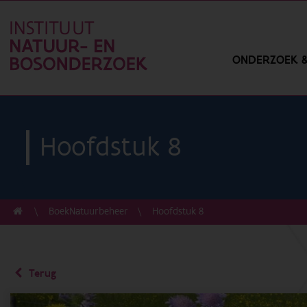
ONDERZOEK &
Hoofdstuk 8
BoekNatuurbeheer
Hoofdstuk 8
Terug