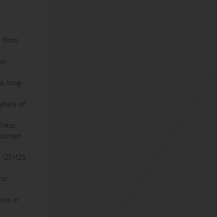
.
s from
on
 a long‐
years of
ress.
, zomen
121–125.
for
ire in