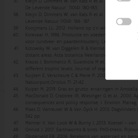
Kleijn D, Dimmers W, van Kats R et al., 2009. Het bel
De Levende Natuur 110(4): 180-183.
Kleijn D, Dimmers W, van Kats R et al., 2009. Het bel
Levende Natuur 110(4): 184- 187
Kooijmans LL, 2012. Holland op z’n wildst? De Vera-hy
Korevaar H, 1986. Productie en voederwaarde van gra
voor rundvee- en paardenhouderij. Lelystad (Nl)
Kotowsky W, van Diggelen R & Kleinke E, 1998. Behavi
distant areas. Acta botanica Neerlandica 47: 337-349.
Krauss J, Bommarco R, Guardiola M et al., 2010. Habit
different trophic levels. Journal of vegetation Science
Kuijken E, Verscheure C & Meire P, 2005. Ganzen in de
Natuurpunt.Oriolus 71: 21-42.
Kuiper M, 2019. Gras en grutto: ervaringen in Amstell
MacDonald D, Crabtree JR, Wiesinger G et al., 2000.
consequences and policy response. J. Environ. Manag.
Maes D, Vanreusel W & Van Dyck H, 2013. Dagvlinders
542 pp.
Menner V, Van Look W & Burny J, 2013. Koersel – van
Onrust J, 2017. Earthworms & birds. PhD-thesis, Rijksu
Oosterveld EB, 2006. Betekenis van waterpeil en beme