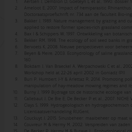
Aertsen J, Demblon D, Goeteyn L et al., 1990. dossier 
Ameloot E, 2007. Impact of hemiparasitic Rhinanthus 
Doctoraatsproefschrift nr. 734 aan de faculteit Bio-
Bakker J, 1989. Nature management by grazing and cut
applied to restore former species-rich grassland com
Bax I & Schippers W, 1997. Ontwikkeling van botanisch
Bekker RM, 1998. The ecology of soil seed banks in g
Bervoets K, 2008. Nieuwe perspectieven voor beheerre
Beyen & Meire, 2003. Ecohydrology of saline grassland
160.
Bokdam J, Van Braeckel A, Werpachowski C et al., 200
Workshop held at 22-26 april 2002 in Goniadz (Pl)
Buri P, Humbert J-Y & Arlettaz R, 2014. Promoting poll
manipulation of hay-meadow mowing regimes and its e
Burny J, 1999 Bijdrage tot de historische ecologie 
Callebaut J, De Bie E, De Becker P et al., 2007. NICH
Clays S, 1999. Hydrogeologisch en hydrogeochemisch 
Licentiaatsverhandeling RUGent.
Couckuyt J, 2015. Sinusbeheer: maaibeheer op maat va
Couvreur M & Hermy M, 2002. Verspreiden van zaden d
De Becker P, Hermy M & Butaye J, Ecohydrological cha