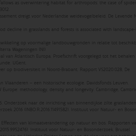
 fallows as overwintering habitat for arthropods: the case of spider
3012.
illissement dreigt voor Nederlandse weidevogelbeleid. De Levende 
od decline in grasslands and forests is associated with landscape-
twikkeling op voormalige landbouwgronden in relatie tot beschik
Alterra Wageningen (Nl)
ea) van Atlantisch Europa. Proefschrift voorgelegd tot het behalen
unde. UGent.
er op biodiversiteit in Noord-Brabant. Rapport VS2020.028, De
n Vlaanderen – een historische ecologie. Davidsfonds Leuven.
W Europe: methodology, density and longevity. Cambridge, Cambr
6. Onderzoek naar de inrichting van binnendijkse zilte graslanden
zoek 2016 (INBO.R.2016.11491582). Instituut voor Natuur- en Boso
15. Effecten van klimaatverandering op natuur en bos. Rapporten v
2015.9952476). Instituut voor Natuur- en Bosonderzoek, Brussel.