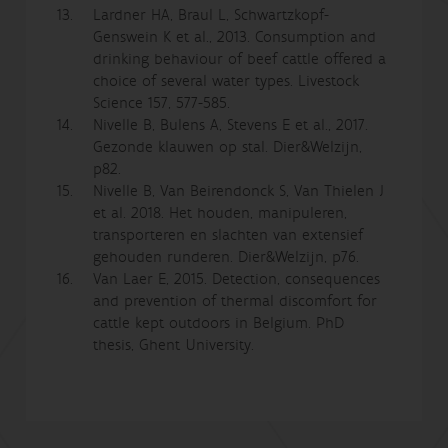
Lardner HA, Braul L, Schwartzkopf-
Genswein K et al., 2013. Consumption and
drinking behaviour of beef cattle offered a
choice of several water types. Livestock
Science 157, 577-585.
Nivelle B, Bulens A, Stevens E et al., 2017.
Gezonde klauwen op stal. Dier&Welzijn,
p82.
Nivelle B, Van Beirendonck S, Van Thielen J
et al. 2018. Het houden, manipuleren,
transporteren en slachten van extensief
gehouden runderen. Dier&Welzijn, p76.
Van Laer E, 2015. Detection, consequences
and prevention of thermal discomfort for
cattle kept outdoors in Belgium. PhD
thesis, Ghent University.