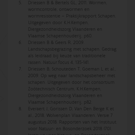
Driessen B & Bertels GL, 2011. Wormen,
wormcontrole, ontwormen en
wormresistentie – Praktijkrapport Schapen.
Uitgegeven door K.H.Kempen,
Diergezondheidszorg Vlaanderen en
Vlaamse Schapenhouderij, p60.
Driessen B & Geers R, 2009.
Landschapsbegrazing met schapen. Gedrag
als leidraad bij keuze van traditionele
rassen. Natuur.focus 4, 135-141.
Driessen B, Schouteden T, Goeman L et al.,
2009. Op weg naar landschapsbeheer met
schapen. Uitgegeven door het consortium
Zoötechnisch Centrum, K.H.Kempen,
Diergezondheidszorg Vlaanderen en
Vlaamse Schapenhouderij, p82.
Everaert J, Gorissen D, Van Den Berge K et
al., 2018. Wolvenplan Vlaanderen. Versie 7
augustus 2018. Rapporten van het Instituut
voor Natuur- en Bosonderzoek 2018 (70).