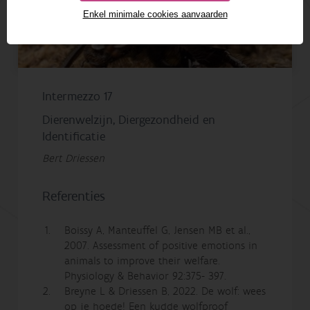
Enkel minimale cookies aanvaarden
Intermezzo 17
Dierenwelzijn, Diergezondheid en
Identificatie
Bert Driessen
Referenties
Boissy A, Manteuffel G, Jensen MB et al.,
2007. Assessment of positive emotions in
animals to improve their welfare.
Physiology & Behavior 92:375- 397.
Breyne L & Driessen B, 2022. De wolf: wees
op je hoede! Een kudde wolfproof