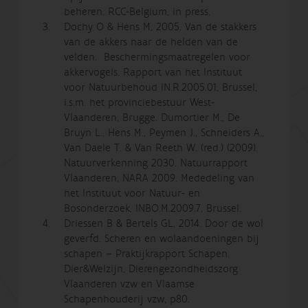
beheren. RCC-Belgium, in press.
Dochy O & Hens M, 2005. Van de stakkers
van de akkers naar de helden van de
velden. Beschermingsmaatregelen voor
akkervogels. Rapport van het Instituut
voor Natuurbehoud IN.R.2005.01, Brussel,
i.s.m. het provinciebestuur West-
Vlaanderen, Brugge. Dumortier M., De
Bruyn L., Hens M., Peymen J., Schneiders A.,
Van Daele T. & Van Reeth W. (red.) (2009).
Natuurverkenning 2030. Natuurrapport
Vlaanderen, NARA 2009. Mededeling van
het Instituut voor Natuur- en
Bosonderzoek, INBO.M.2009.7, Brussel.
Driessen B & Bertels GL, 2014. Door de wol
geverfd. Scheren en wolaandoeningen bij
schapen – Praktijkrapport Schapen.
Dier&Welzijn, Dierengezondheidszorg
Vlaanderen vzw en Vlaamse
Schapenhouderij vzw, p80.