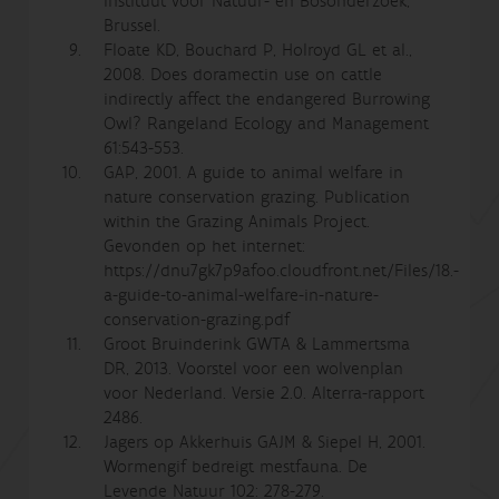
Instituut voor Natuur- en Bosonderzoek,
Brussel.
Floate KD, Bouchard P, Holroyd GL et al.,
2008. Does doramectin use on cattle
indirectly affect the endangered Burrowing
Owl? Rangeland Ecology and Management
61:543-553.
GAP, 2001. A guide to animal welfare in
nature conservation grazing. Publication
within the Grazing Animals Project.
Gevonden op het internet:
https://dnu7gk7p9afoo.cloudfront.net/Files/18.-
a-guide-to-animal-welfare-in-nature-
conservation-grazing.pdf
Groot Bruinderink GWTA & Lammertsma
DR, 2013. Voorstel voor een wolvenplan
voor Nederland. Versie 2.0. Alterra-rapport
2486.
Jagers op Akkerhuis GAJM & Siepel H, 2001.
Wormengif bedreigt mestfauna. De
Levende Natuur 102: 278-279.